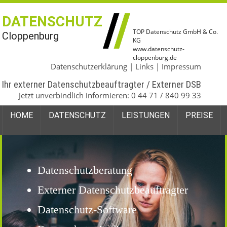
DATENSCHUTZ
TOP Datenschutz GmbH & Co.
Cloppenburg
KG
www.datenschutz-
cloppenburg.de
Datenschutzerklärung
|
Links
|
Impressum
Ihr externer Datenschutzbeauftragter / Externer DSB
Jetzt unverbindlich informieren:
0 44 71 / 840 99 33
HOME
DATENSCHUTZ
LEISTUNGEN
PREISE
Datenschutzberatung
Externer Datenschutzbeauftragter
Datenschutz-Software