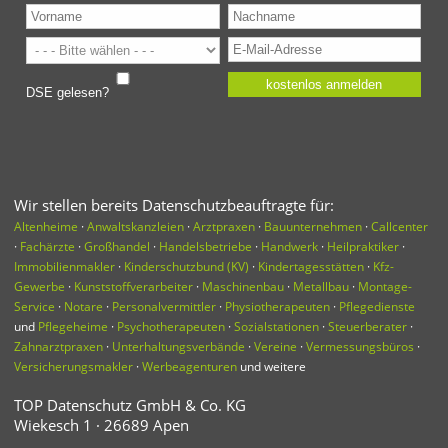
Wir stellen bereits Datenschutzbeauftragte für:
Altenheime
·
Anwaltskanzleien
·
Arztpraxen
·
Bauunternehmen
·
Callcenter
·
Fachärzte
·
Großhandel
·
Handelsbetriebe
·
Handwerk
·
Heilpraktiker
·
Immobilienmakler
·
Kinderschutzbund (KV)
·
Kindertagesstätten
·
Kfz-
Gewerbe
·
Kunststoffverarbeiter
·
Maschinenbau
·
Metallbau
·
Montage-
Service
·
Notare
·
Personalvermittler
·
Physiotherapeuten
·
Pflegedienste
und
Pflegeheime
·
Psychotherapeuten
·
Sozialstationen
·
Steuerberater
·
Zahnarztpraxen
·
Unterhaltungsverbände
·
Vereine
·
Vermessungsbüros
·
Versicherungsmakler
·
Werbeagenturen
und weitere
TOP Datenschutz GmbH & Co. KG
Wiekesch 1 · 26689 Apen