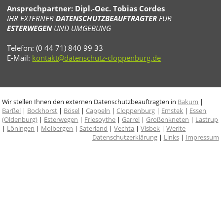
Ansprechpartner: Dipl.-Oec. Tobias Cordes
IHR EXTERNER
DATENSCHUTZBEAUFTRAGTER
FÜR
ESTERWEGEN
UND UMGEBUNG
Telefon: (0 44 71) 840 99 33
E-Mail:
kontakt@datenschutz-cloppenburg.de
Wir stellen Ihnen den externen Datenschutzbeauftragten in
Bakum
|
Barßel
|
Bockhorst
|
Bösel
|
Cappeln
|
Cloppenburg
|
Emstek
|
Essen
(Oldenburg)
|
Esterwegen
|
Friesoythe
|
Garrel
|
Großenkneten
|
Lastrup
|
Löningen
|
Molbergen
|
Saterland
|
Vechta
|
Visbek
|
Werlte
Datenschutzerklärung
|
Links
|
Impressum